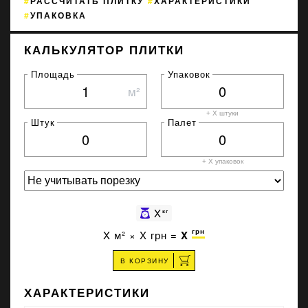
РАССЧИТАТЬ ПЛИТКУ
ХАРАКТЕРИСТИКИ
УПАКОВКА
КАЛЬКУЛЯТОР ПЛИТКИ
Площадь
Упаковок
м²
+ X штуки
Штук
Палет
+ X
упаковок
X
кг
грн
X
м² ×
X
грн =
X
В КОРЗИНУ
ХАРАКТЕРИСТИКИ