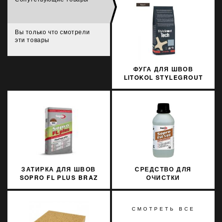
Вы только что смотрели
эти товары
ФУГА ДЛЯ ШВОВ
LITOKOL STYLEGROUT
TECH SGTCHBRW30063
3 КГ BROWN 3
КОРИЧНЕВЫЙ
ЗАТИРКА ДЛЯ ШВОВ
СРЕДСТВО ДЛЯ
SOPRO FL PLUS BRAZ
ОЧИСТКИ
BALI 59
ПОВЕРХНОСТЕЙ ОТ
ЭПОКСИДНОЙ СМОЛЫ
SOPRO ESE 548/1 1Л
СМОТРЕТЬ ВСЕ