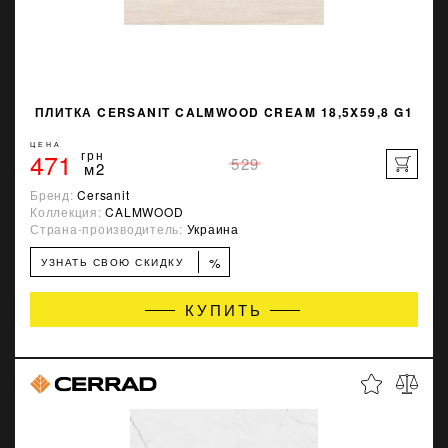
ПЛИТКА CERSANIT CALMWOOD CREAM 18,5X59,8 G1
ЦЕНА
471
грн
529
м2
Бренд:
Cersanit
Коллекция:
CALMWOOD
Страна-производитель:
Украина
%
УЗНАТЬ СВОЮ СКИДКУ
КУПИТЬ