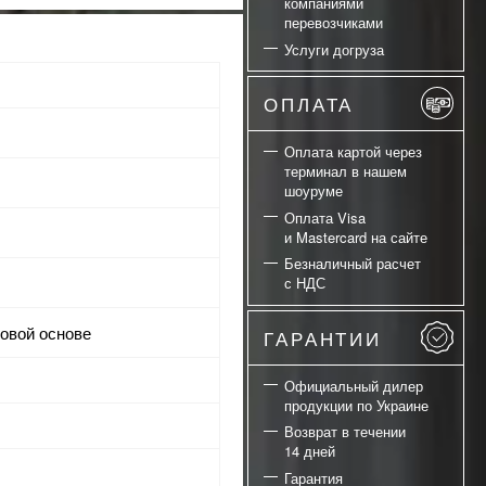
компаниями
перевозчиками
Услуги догруза
ОПЛАТА
Оплата картой через
терминал в нашем
шоуруме
Оплата Visa
и Mastercard на сайте
Безналичный расчет
с НДС
новой основе
ГАРАНТИИ
Официальный дилер
продукции по Украине
Возврат в течении
14 дней
Гарантия