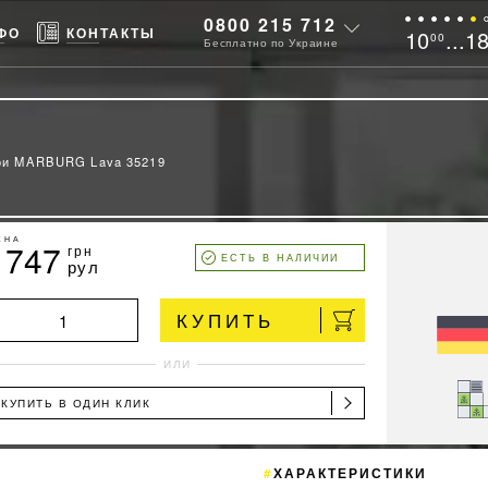
0800 215 712
ФО
КОНТАКТЫ
10
...1
00
Бесплатно по Украине
ои MARBURG Lava 35219
ЕНА
1747
грн
ЕСТЬ В НАЛИЧИИ
рул
КУПИТЬ
ИЛИ
КУПИТЬ В ОДИН КЛИК
ХАРАКТЕРИСТИКИ