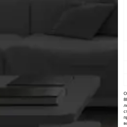
О
8
л
с
п
в