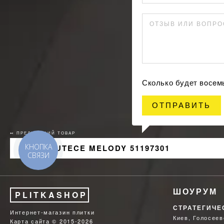
ОТЗЫВ ИЛИ ВОПРО
Сколько будет вoсeм
ОТПРАВИТЬ
↢ ПРЕДЫДУЩИЙ ТОВАР
КНОПКА
ОБОИ LUTECE MELODY 51197301
СВЯЗИ
ШОУРУМ
PLITKASHOP
СТРАТЕГИЧЕ
Интернет-магазин плитки
Киев, Голосеев
Карта сайта
© 2015-2026