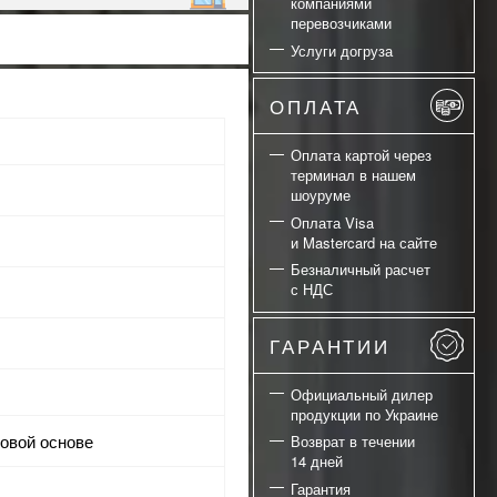
компаниями
перевозчиками
Услуги догруза
ОПЛАТА
Оплата картой через
терминал в нашем
шоуруме
Оплата Visa
и Mastercard на сайте
Безналичный расчет
с НДС
ГАРАНТИИ
Официальный дилер
продукции по Украине
новой основе
Возврат в течении
14 дней
Гарантия