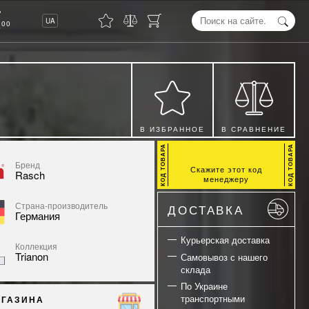
8
UA
00
В ИЗБРАННОЕ
В СРАВНЕНИЕ
Бренд
Скажите этот код
Rasch
менеджеру
Страна-производитель
ДОСТАВКА
Германия
Курьерская доставка
Коллекция
Trianon
Самовывоз с нашего
склада
По Украине
транспортными
АГАЗИНА