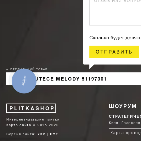
ОТЗЫВ ИЛИ ВОПРО
Сколько будет дeвят
ОТПРАВИТЬ
↢ ПРЕДЫДУЩИЙ ТОВАР
ОБОИ LUTECE MELODY 51197301
КНОПКА
СВЯЗИ
ШОУРУМ
PLITKASHOP
СТРАТЕГИЧЕ
Интернет-магазин плитки
Киев, Голосеев
Карта сайта
© 2015-2026
Карта проез
Версия сайта:
|
УКР
РУС