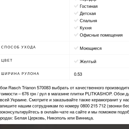
гостиная
детская
спальня
кухня
офисные помещения
СПОСОБ УХОДА
моющиеся
ЦВЕТ
желтый
ШИРИНА РУЛОНА
0.53
бои Rasch Trianon 570083 выбрать от качественного производит
тоимости – 676 грн / рул в
магазине
плитки PLITKASHOP. Обои дл
 всей Украине. Смотрите и заказывайте также
керамогранит
у на
апишите нашим сотрудникам по номеру 0800 215 712 (звонки бе
роконсультируйтесь в онлайн-чате на сайте и мы поможем подо
ородах: Белая Церковь, Никополь или Винница.