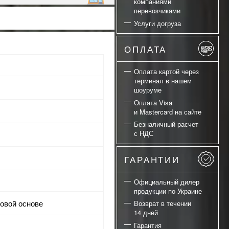
компаниями
перевозчиками
Услуги догруза
ОПЛАТА
Оплата картой через
терминал в нашем
шоуруме
Оплата Visa
и Mastercard на сайте
Безналичный расчет
с НДС
ГАРАНТИИ
Официальный дилер
продукции по Украине
новой основе
Возврат в течении
14 дней
Гарантия