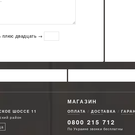
С
ь плюc двадцать →
МАГАЗИН
СКОЕ ШОССЕ 11
ОПЛАТА
ДОСТАВКА
ГАРА
ский район
0800 215 712
да
По Украине звонки бесплатны