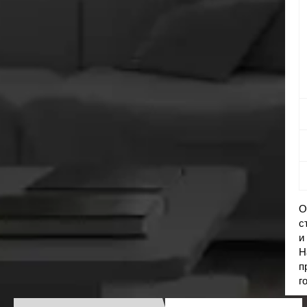
О
с
и
Н
п
г