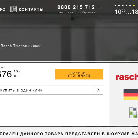
0800 215 712
ФО
КОНТАКТЫ
10
...1
00
Бесплатно по Украине
Rasch Trianon 570083
ЕНА
676
грн
НАЛИЧИЕ
шт
УТОЧНЯЙТЕ
КУПИТЬ В ОДИН КЛИК
БРАЗЕЦ ДАННОГО ТОВАРА ПРЕДСТАВЛЕН В ШОУРУМЕ М