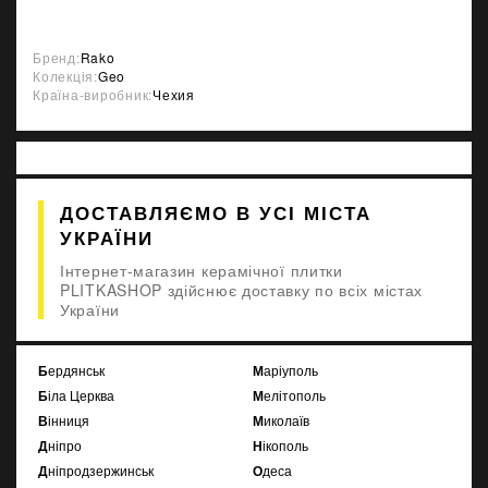
Бренд:
Rako
Колекція:
Geo
Країна-виробник:
Чехия
ДОСТАВЛЯЄМО В УСІ МІСТА
УКРАЇНИ
Інтернет-магазин керамічної плитки
PLITKASHOP здійснює доставку по всіх містах
України
Бердянськ
Маріуполь
Біла Церква
Мелітополь
Вінниця
Миколаїв
Дніпро
Нікополь
Дніпродзержинськ
Одеса