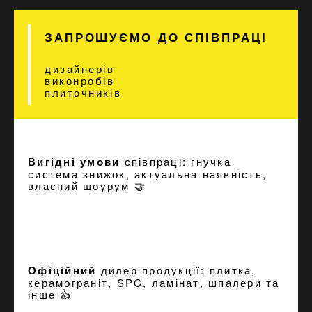
ЗАПРОШУЄМО ДО СПІВПРАЦІ
дизайнерів
виконробів
плиточників
Вигідні умови
співпраці: гнучка
система знижок, актуальна наявність,
власний шоурум 🤝
Офіційний
дилер продукції: плитка,
керамограніт, SPC, ламінат, шпалери та
інше 👍