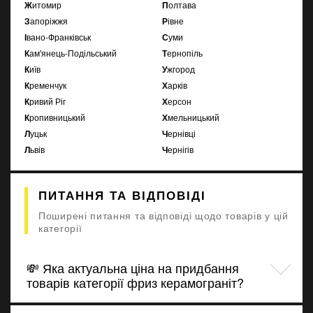
Житомир
Полтава
Запоріжжя
Рівне
Івано-Франківськ
Суми
Кам'янець-Подільський
Тернопіль
Київ
Ужгород
Кременчук
Харків
Кривий Ріг
Херсон
Кропивницький
Хмельницький
Луцьк
Чернівці
Львів
Чернігів
ПИТАННЯ ТА ВІДПОВІДІ
Поширені питання та відповіді щодо товарів у цій
категорії
💸 Яка актуальна ціна на придбання
товарів категорії фриз керамограніт?