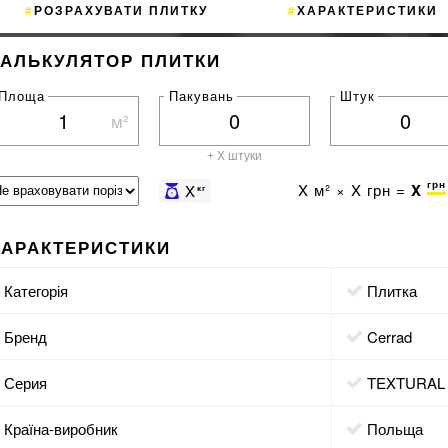
РОЗРАХУВАТИ ПЛИТКУ
ХАРАКТЕРИСТИКИ
КАЛЬКУЛЯТОР ПЛИТКИ
Площа
Пакувань
Штук
м²
+ X штуки
грн
X
м² ×
X
грн =
X
X
кг
ХАРАКТЕРИСТИКИ
Категорія
Плитка
Бренд
Cerrad
Серия
TEXTURAL
Країна-виробник
Польща