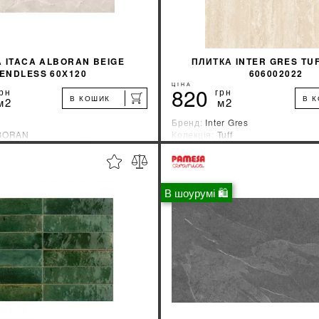
 ITACA ALBORAN BEIGE
ПЛИТКА INTER GRES TUF
ENDLESS 60Х120
606002022
ЦІНА
820
рн
грн
В КОШИК
В 
м2
м2
Бренд:
Inter Gres
BORAN
Колекція:
Tuff
ник:
Индия
Країна-виробник:
Украина
%
ДІЗНАЙТИСЯ ЗНИЖКУ
ДІЗНАЙТИСЯ ЗН
В шоурумі 🛍
КУПИТИ
КУПИТИ