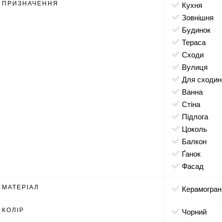
ПРИЗНАЧЕННЯ
кухня
зовнішня
будинок
тераса
сходи
вулиця
для сходи
ванна
стіна
підлога
цоколь
балкон
ґанок
фасад
МАТЕРІАЛ
Керамогран
КОЛІР
чорний