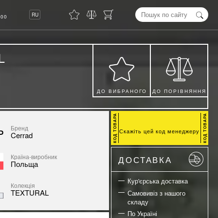
8
RU
00
L
ДО ВИБРАНОГО
ДО ПОРІВНЯННЯ
Бренд
Скажіть цей код менеджеру
Cerrad
Країна-виробник
ДОСТАВКА
Польща
Кур'єрська доставка
Колекція
TEXTURAL
Самовивіз з нашого
складу
По Україні