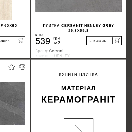
F 60X60
ПЛИТКА CERSANIT HENLEY GREY
29,8X59,8
ЦІНА
539
грн
КОШИК
В КОШИК
м2
Бренд:
Cersanit
Колекція:
HENLEY
Країна-виробник:
Украина
%
%
ИЖКУ
ДІЗНАЙТИСЯ ЗНИЖКУ
КУПИТИ ПЛИТКА
КУПИТИ
МАТЕРІАЛ
КЕРАМОГРАНІТ