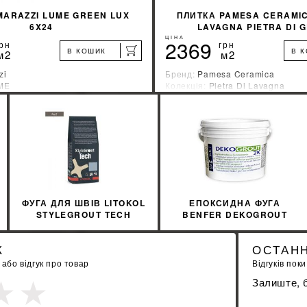
MARAZZI LUME GREEN LUX
ПЛИТКА PAMESA CERAMIC
6X24
LAVAGNA PIETRA DI G
ЦІНА
2369
рн
грн
В КОШИК
В 
м2
м2
zi
Бренд:
Pamesa Ceramica
ME
Колекція:
Pietra Di Lavagna
ник:
Италия
Країна-виробник:
Испания
%
ДІЗНАЙТИСЯ ЗНИЖКУ
ДІЗНАЙТИСЯ ЗН
КУПИТИ
КУПИТИ
ФУГА ДЛЯ ШВІВ LITOKOL
ЕПОКСИДНА ФУГА
STYLEGROUT TECH
BENFER DEKOGROUT
SGTCHGRY10063 3 КГ
EPOXY 85 ALMOND 3 КГ
GREY 1 СІРИЙ
К
ОСТАНН
бо відгук про товар
Відгуків поки
Залиште, б