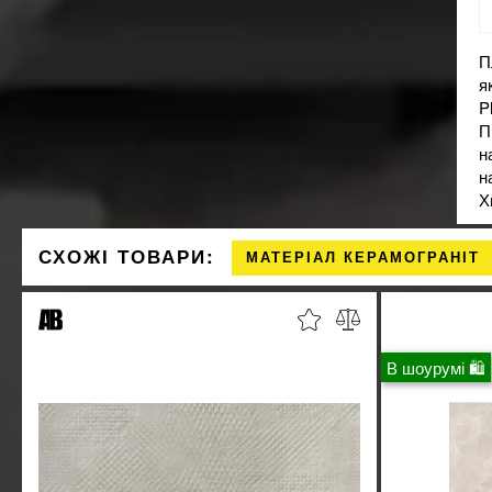
П
я
P
П
н
н
Х
СХОЖІ ТОВАРИ:
МАТЕРІАЛ КЕРАМОГРАНІТ
В шоурумі 🛍