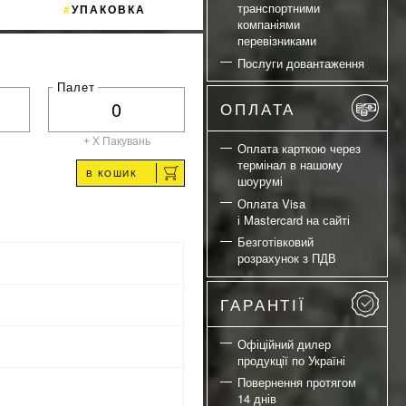
транспортними
УПАКОВКА
компаніями
перевізниками
Послуги довантаження
Палет
ОПЛАТА
+ X
Пакувань
Оплата карткою через
термінал в нашому
В КОШИК
шоурумі
Оплата Visa
і Mastercard на сайті
Безготівковий
розрахунок з ПДВ
ГАРАНТІЇ
Офіційний дилер
продукції по Україні
Повернення протягом
14 днів