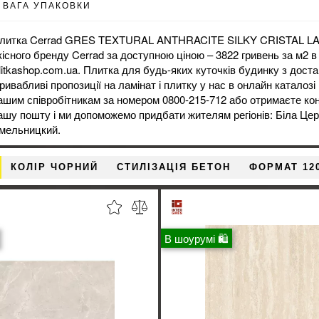
ВАГА УПАКОВКИ
литка Cerrad GRES TEXTURAL ANTHRACITE SILKY CRISTAL LAP
кісного бренду Cerrad за доступною ціною – 3822 гривень за м2 в
litkashop.com.ua. Плитка для будь-яких куточків будинку з достав
ривабливі пропозиції на
ламінат
і
плитку
у нас в онлайн каталозі 
ашим співробітникам за номером 0800-215-712 або отримаєте кон
ашу пошту і ми допоможемо придбати жителям регіонів: Біла Це
мельницкий.
КОЛІР ЧОРНИЙ
СТИЛІЗАЦІЯ БЕТОН
ФОРМАТ 12
В шоурумі 🛍