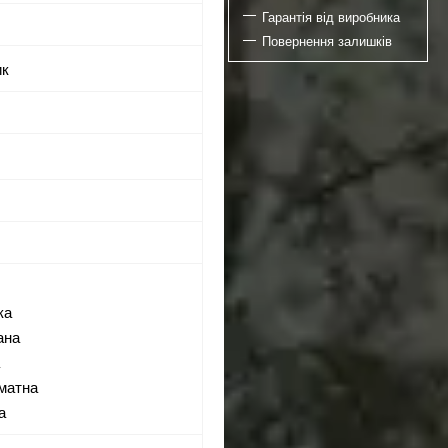
Гарантія від виробника
Повернення залишків
ик
ка
ана
а
матна
а