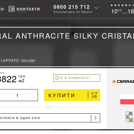
0800 215 712
ФО
КОНТАКТИ
10
...1
00
Безкоштовно по Україні
RAL ANTHRACITE SILKY CRISTA
 LAPPATO 120x280
ІНА
3822
грн
Є В НАЯВНОСТІ
м2
КУПИТИ
АБО
КУПИТИ В ОДИН КЛІК