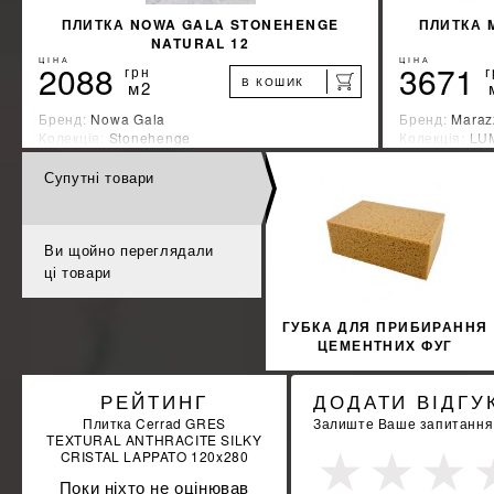
ПЛИТКА NOWA GALA STONEHENGE
ПЛИТКА 
NATURAL 12
ЦІНА
ЦІНА
2088
3671
грн
г
В КОШИК
м2
Бренд:
Nowa Gala
Бренд:
Maraz
Колекція:
Stonehenge
Колекція:
LU
Країна-виробник:
Польша
Країна-вироб
Супутні товари
%
ДІЗНАЙТИСЯ ЗНИЖКУ
КУПИТИ
Ви щойно переглядали
ці товари
ГУБКА ДЛЯ ПРИБИРАННЯ
ЦЕМЕНТНИХ ФУГ
LITOKOL 291
РЕЙТИНГ
ДОДАТИ ВІДГУ
Плитка Cerrad GRES
Залиште Ваше запитання а
TEXTURAL ANTHRACITE SILKY
CRISTAL LAPPATO 120x280
Поки ніхто не оцінював