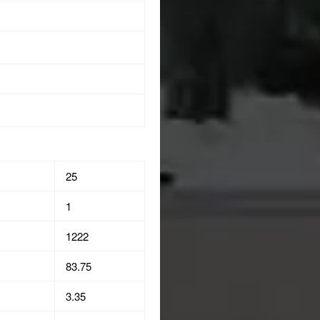
25
1
1222
83.75
3.35