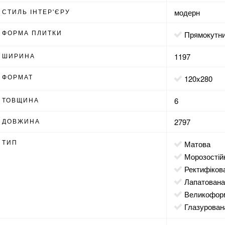
СТИЛЬ ІНТЕР'ЄРУ
модерн
ФОРМА ПЛИТКИ
прямокутн
ШИРИНА
1197
ФОРМАТ
120x280
ТОВЩИНА
6
ДОВЖИНА
2797
ТИП
матова
морозостій
ректифіков
лапатован
великофор
глазурован