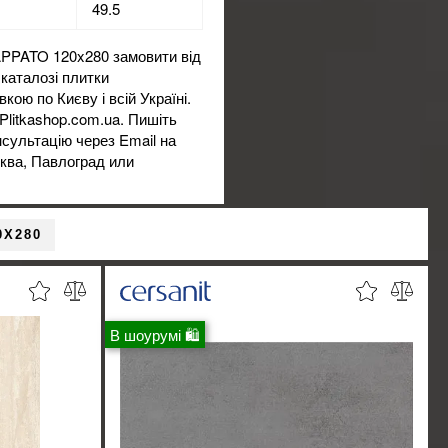
49.5
PATO 120x280 замовити від
 каталозі плитки
кою по Києву і всій Україні.
Plitkashop.com.ua. Пишіть
сультацію через Email на
рква, Павлоград или
0X280
В шоурумі 🛍