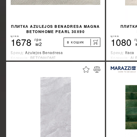
ПЛИТКА AZULEJOS BENADRESA MAGNA
ПЛИТКА
BETONHOME PEARL 30Х90
ЦІНА
ЦІНА
1678
1080
грн
г
В КОШИК
м2
Бренд:
Azulejos Benadresa
Бренд:
Itaca
Колекція:
BETONHOME
Колекція:
AL
Країна-виробник:
Испания
Країна-вироб
%
ДІЗНАЙТИСЯ ЗНИЖКУ
КУПИТИ