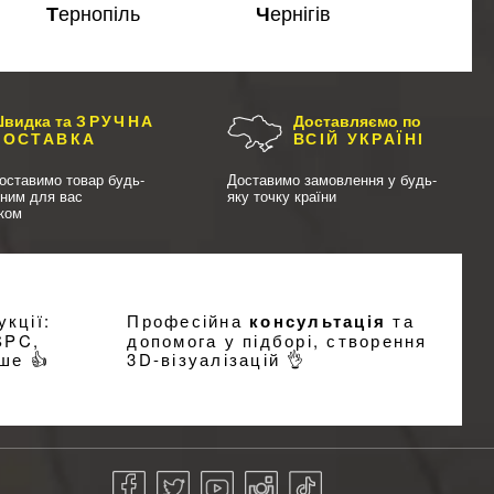
Тернопіль
Чернігів
видка та
ЗРУЧНА
Доставляємо по
ДОСТАВКА
ВСІЙ УКРАЇНІ
оставимо товар будь-
Доставимо замовлення у будь-
чним для вас
яку точку країни
иком
кції:
Професійна
консультація
та
SPC,
допомога у підборі, створення
ше 👍
3D-візуалізацій
👌