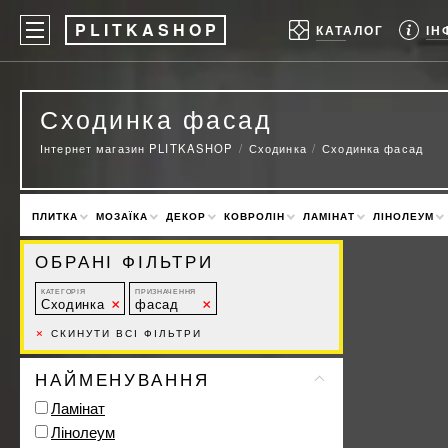
P
LITKASHOP
ІН
КАТАЛОГ
Сходинка фасад
Інтернет магазин PLITKASHOP
Сходинка
Сходинка фасад
ПЛИТКА
МОЗАЇКА
ДЕКОР
КОВРОЛІН
ЛАМІНАТ
ЛІНОЛЕУМ
ОБРАНІ ФІЛЬТРИ
КАТЕГОРІЯ
ПРИЗНАЧЕННЯ
Сходинка
фасад
×
СКИНУТИ ВСІ ФІЛЬТРИ
НАЙМЕНУВАННЯ
Ламінат
Лінолеум