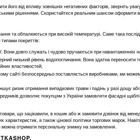
и його від впливу зовнішніх негативних факторів, зверніть ува
ськими рішеннями. Скористайтеся реальним шансом оформити вхі
ння та обпалюються при високій температурі. Саме така послідо
 типами покриттів:
-V. Вони довго служать і чудово пручаються при навантаженнях н
ктерний низький рівень водопоглинання. Вона здатна переносити 
ійних властивостей;
шому сайті безпосередньо поставляється виробниками, ми можем
шує ризик отримання випадкових травм і падінь у разі дощу або
ередників дозволяє покупцям з України замовляти фасадні щаблі
товари, що зацікавили, в кошик або ж замовити дзвінок від мене
х характеристик, а також цінової політики торгових марок. Наві
ово можна отримати персональну знижку на замовлення.
ITKASHOP.