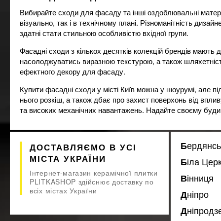
Вибирайте сходи для фасаду та інші оздоблювальні матеріа
візуально, так і в технічному плані. Різноманітність дизай
здатні стати стильною особливістю вхідної групи.
Фасадні сходи з кількох десятків колекцій брендів мають
насолоджуватись виразною текстурою, а також шляхетністю
ефектного декору для фасаду.
Купити фасадні сходи у місті Київ можна у шоурумі, але пі
нього розкіш, а також дбає про захист поверхонь від впли
та високих механічних навантажень. Надайте своєму буди
Бердянсь
ДОСТАВЛЯЄМО В УСІ
МІСТА УКРАЇНИ
Біла Цер
Інтернет-магазин керамічної плитки
Вінниця
PLITKASHOP здійснює доставку по
всіх містах України
Дніпро
Дніпрод