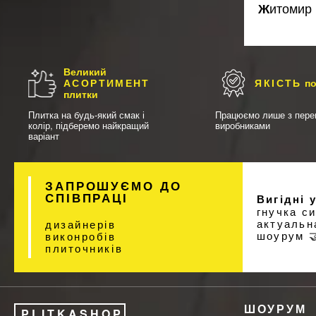
Житомир
Великий
АСОРТИМЕНТ
ЯКІСТЬ
по
плитки
Плитка на будь-який смак і
Працюємо лише з пере
колір, підберемо найкращий
виробниками
варіант
ЗАПРОШУЄМО ДО
СПІВПРАЦІ
Вигідні 
гнучка с
актуальн
дизайнерів
шоурум 
виконробів
плиточників
ШОУРУМ
PLITKASHOP