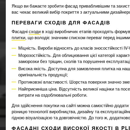
Якщо ви бажаєте зробити фасад привабливішим та захистит
вулиця
311
вас чекає великий вибір покриття з актуальними дизайнер
ґанок
156
для сходинок
95
ПЕРЕВАГИ СХОДІВ ДЛЯ ФАСАДІВ
зовнішня
176
Фасадні
сходи
в ході виробничих етапів проходять формува
коридор
2
плитки
, що володіє значним списком переваг перед іншими
кухня
2
підлога
Міцність. Вироби відносять до класів зносостійкості IV
233
стіна
Морозостійкість. Для облицювання цієї категорії хара
2
заморозки без тріщин, сколів та порушення експлуатац
сходи
176
Висока якість. Доступна для замовлення плитка на на
тераса
311
оригінальність продукції;
тротуар
39
Протиковзкі властивості. Шорстка поверхня значно змен
туалет
2
Найприємніша ціна. Відсутність великої націнки та пос
фартух
2
витрати на оздоблювальні роботи.
Для здійснення покупки на сайті можна самостійно додати 
різницю технології виробництва, дизайну та експлуатаційни
гідною візуалізацією та довговічністю. До того ж, додатк
ФАСАДНІ СХОДИ ВИСОКОЇ ЯКОСТІ В PL