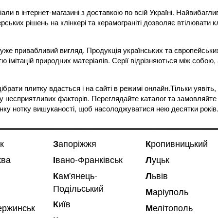
ли в інтернет-магазині з доставкою по всій Україні. Найвибагли
нерських рішень на клінкері та керамограніті дозволяє втілювати к
 дуже привабливий вигляд. Продукція українських та європейськи
 імітацій природних матеріалів. Серії відрізняються між собою
дібрати плитку вдасться і на сайті в режимі онлайн.Тільки уявіть
ву несприятливих факторів. Переглядайте каталог та замовляйте 
нку нотку вишуканості, щоб насолоджуватися нею десятки років
к
Запоріжжя
Кропивницький
ква
Івано-Франківськ
Луцьк
Львів
Кам'янець-
Подільський
Маріуполь
Київ
зержинськ
Мелітополь