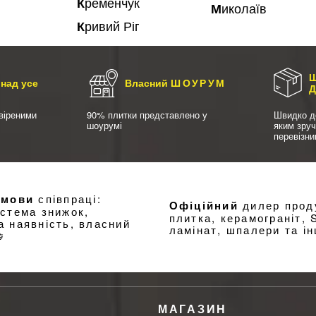
Кременчук
Миколаїв
Кривий Ріг
Ш
над усе
Власний
ШОУРУМ
віреними
90% плитки представлено у
Швидко д
шоурумі
яким зру
перевізн
умови
співпраці:
Офіційний
дилер проду
истема знижок,
плитка, керамограніт, 
а наявність, власний
ламінат, шпалери та ін

МАГАЗИН