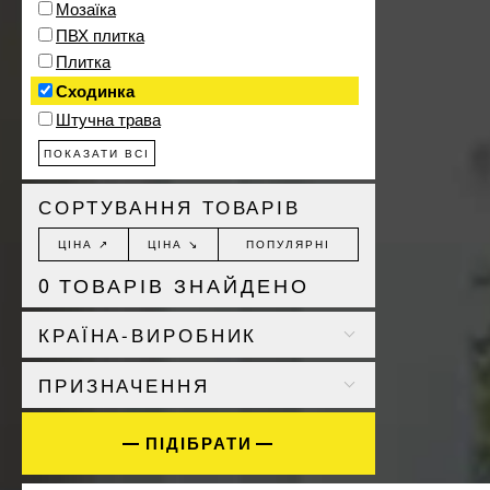
Мозаїка
ПВХ плитка
Плитка
Сходинка
Штучна трава
ПОКАЗАТИ ВСІ
СОРТУВАННЯ ТОВАРІВ
ЦІНА ↗
ЦІНА ↘
ПОПУЛЯРНІ
0
ТОВАРІВ ЗНАЙДЕНО
КРАЇНА-ВИРОБНИК
Іспанія
24
ПРИЗНАЧЕННЯ
Польща
239
Україна
36
Чехія
ПІДІБРАТИ
12
будинок
186
ванна
2