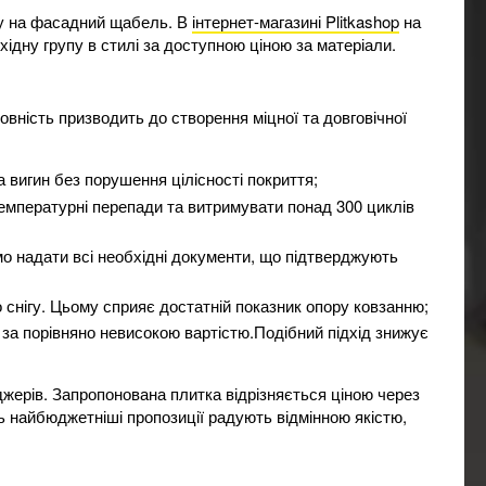
гу на фасадний щабель. В
інтернет-магазині Plitkashop
на
дну групу в стилі за доступною ціною за матеріали.
вність призводить до створення міцної та довговічної
а вигин без порушення цілісності покриття;
температурні перепади та витримувати понад 300 циклів
о надати всі необхідні документи, що підтверджують
 снігу. Цьому сприяє достатній показник опору ковзанню;
 за порівняно невисокою вартістю.Подібний підхід знижує
джерів. Запропонована плитка відрізняється ціною через
ть найбюджетніші пропозиції радують відмінною якістю,