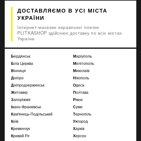
ДОСТАВЛЯЄМО В УСІ МІСТА
УКРАЇНИ
Інтернет-магазин керамічної плитки
PLITKASHOP здійснює доставку по всіх містах
України
Бердянськ
Маріуполь
Біла Церква
Мелітополь
Вінниця
Миколаїв
Дніпро
Нікополь
Дніпродзержинськ
Одеса
Житомир
Полтава
Запоріжжя
Рівне
Івано-Франківськ
Суми
Кам'янець-Подільський
Тернопіль
Київ
Ужгород
Кременчук
Харків
Кривий Ріг
Херсон