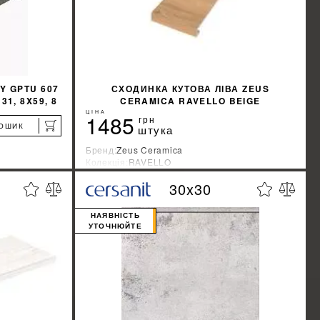
Y GPTU 607
СХОДИНКА КУТОВА ЛІВА ZEUS
1, 8X59, 8
CERAMICA RAVELLO BEIGE
SZBXRV1BRP1
ЦІНА
1485
грн
КОШИК
штука
Бренд:
Zeus Ceramica
Колекція:
RAVELLO
Країна-виробник:
Украина
30x30
%
%
ЖКУ
ДІЗНАТИСЯ ЗНИЖКУ
НАЯВНІСТЬ
УТОЧНЮЙТЕ