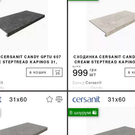
КУПИТИ
КУПИТИ
CERSANIT CANDY GPTU 607
СХОДИНКA CERSANIT CAND
E STEPTREAD KAPINOS 31,
CREAM STEPTREAD KAPINOS
8X59, 8
8
ЦІНА
999
грн
В КОШИК
В 
шт
it
Бренд:
Cersanit
dy
Колекція:
Candy
ник:
Украина
Країна-виробник:
Украина
31x60
31x60
%
ДІЗНАТИСЯ ЗНИЖКУ
ДІЗНАТИСЯ ЗНИ
В шоурумі 🛍
КУПИТИ
КУПИТИ