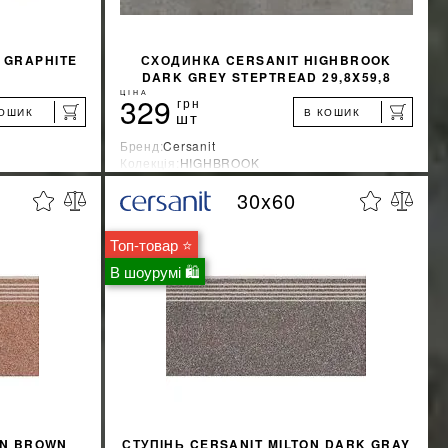
 GRAPHITE
СХОДИНКA CERSANIT HIGHBROOK
DARK GREY STEPTREAD 29,8X59,8
ЦІНА
329
грн
КОШИК
В КОШИК
шт
Бренд:
Cersanit
Колекція:
HIGHBROOK
Країна-виробник:
Украина
30x60
%
%
ЖКУ
ДІЗНАТИСЯ ЗНИЖКУ
Топ-товар ⭐
КУПИТИ
В шоурумі 🛍
ON BROWN
СТУПІНЬ CERSANIT MILTON DARK GRAY