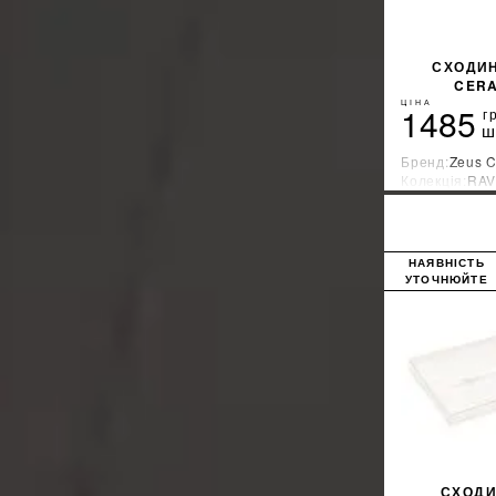
СХОДИН
CERA
ЦІНА
1485
г
ш
Бренд:
Zeus 
Колекція:
RAV
Країна-вироб
НАЯВНІСТЬ
УТОЧНЮЙТЕ
СХОДИ