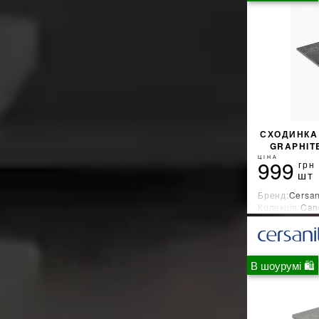
СХОДИНКA 
GRAPHIT
ЦІНА
999
грн
шт
Бренд:
Cersan
Колекція:
Can
Країна-вироб
В шоурумі 🛍