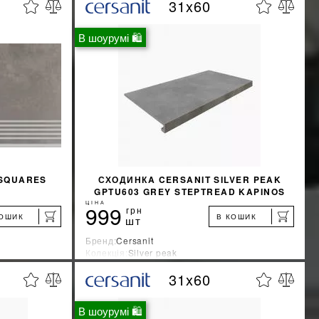
31x60
%
%
ЖКУ
ДІЗНАТИСЯ ЗНИЖКУ
В шоурумі 🛍
КУПИТИ
 SQUARES
СХОДИНКA CERSANIT SILVER PEAK
GPTU603 GREY STEPTREAD KAPINOS
31, 8X59, 8
ЦІНА
999
грн
КОШИК
В КОШИК
шт
Бренд:
Cersanit
Колекція:
Silver peak
Країна-виробник:
Украина
31x60
%
%
ЖКУ
ДІЗНАТИСЯ ЗНИЖКУ
В шоурумі 🛍