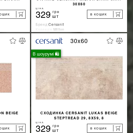
30X60
ЦІНА
329
грн
КОШИК
В КОШИК
шт
Бренд:
Cersanit
Колекція:
Milton
Країна-виробник:
Украина
30x60
%
%
ЖКУ
ДІЗНАТИСЯ ЗНИЖКУ
В шоурумі 🛍
КУПИТИ
ON BEIGE
СХОДИНКA CERSANIT LUKAS BEIGE
STEPTREAD 29, 8X59, 8
ЦІНА
329
грн
КОШИК
В КОШИК
шт