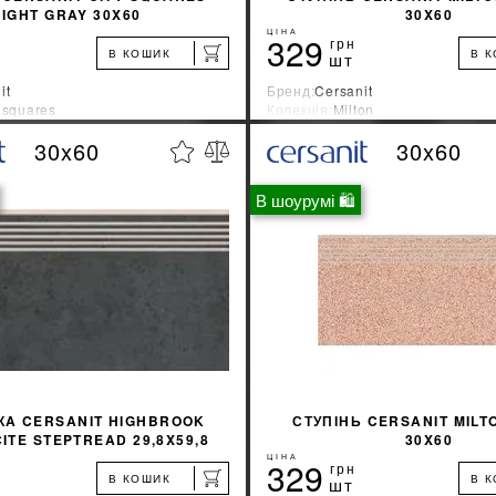
LIGHT GRAY 30X60
30X60
ЦІНА
329
грн
В КОШИК
В 
шт
it
Бренд:
Cersanit
 squares
Колекція:
Milton
ник:
Украина
Країна-виробник:
Украина
30x60
30x60
%
ДІЗНАТИСЯ ЗНИЖКУ
ДІЗНАТИСЯ ЗНИ
В шоурумі 🛍
КУПИТИ
КУПИТИ
КA CERSANIT HIGHBROOK
СТУПІНЬ CERSANIT MILT
ITE STEPTREAD 29,8X59,8
30X60
ЦІНА
329
грн
В КОШИК
В 
шт