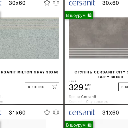
30x60
30x60
%
ДІЗНАТИСЯ ЗНИЖКУ
ДІЗНАТИСЯ ЗНИ
В шоурумі 🛍
КУПИТИ
КУПИТИ
ERSANIT MILTON GRAY 30X60
СТУПІНЬ CERSANIT CITY
GREY 30X60
ЦІНА
329
грн
В КОШИК
В 
шт
it
Бренд:
Cersanit
on
Колекція:
City squares
ник:
Украина
Країна-виробник:
Украина
31x60
31x60
%
ДІЗНАТИСЯ ЗНИЖКУ
ДІЗНАТИСЯ ЗНИ
В шоурумі 🛍