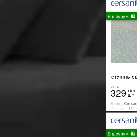
В шоурумі 🛍
СТУПІНЬ C
ЦІНА
329
грн
шт
Бренд:
Cersan
Колекція:
Milt
Країна-вироб
В шоурумі 🛍