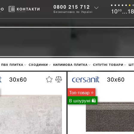
0800 215 712
ФО
КОНТАКТИ
10
...1
00
Безкоштовно по Україні
ПВХ ПЛИТКА
СХОДИНКИ
КИЛИМОВА ПЛИТКА
СУПУТНІ ТОВАРИ
ШТ
30x60
30x60
Топ-товар ⭐
В шоурумі 🛍