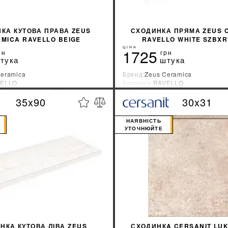
КА КУТОВА ПРАВА ZEUS
СХОДИНКА ПРЯМА ZEUS 
MICA RAVELLO BEIGE
RAVELLO WHITE SZBX
SZBXRV1BRP2
ЦІНА
1725
рн
грн
тука
штука
Ceramica
Бренд:
Zeus Ceramica
ELLO
Колекція:
RAVELLO
ник:
Украина
Країна-виробник:
Украина
35x90
30x31
%
ДІЗНАТИСЯ ЗНИЖКУ
ДІЗНАТИСЯ ЗНИ
НАЯВНІСТЬ
УТОЧНЮЙТЕ
НКА КУТОВА ЛІВА ZEUS
СХОДИНКA CERSANIT LUK