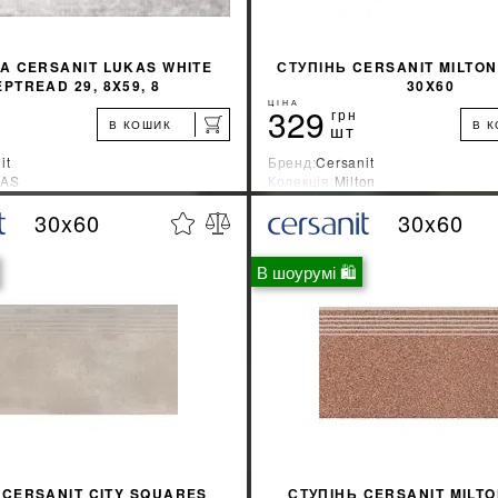
A CERSANIT LUKAS WHITE
СТУПІНЬ CERSANIT MILTON
EPTREAD 29, 8X59, 8
30X60
ЦІНА
329
грн
В КОШИК
В 
шт
it
Бренд:
Cersanit
AS
Колекція:
Milton
ник:
Украина
Країна-виробник:
Украина
30x60
30x60
%
ДІЗНАТИСЯ ЗНИЖКУ
ДІЗНАТИСЯ ЗНИ
В шоурумі 🛍
КУПИТИ
КУПИТИ
 CERSANIT CITY SQUARES
СТУПІНЬ CERSANIT MILT