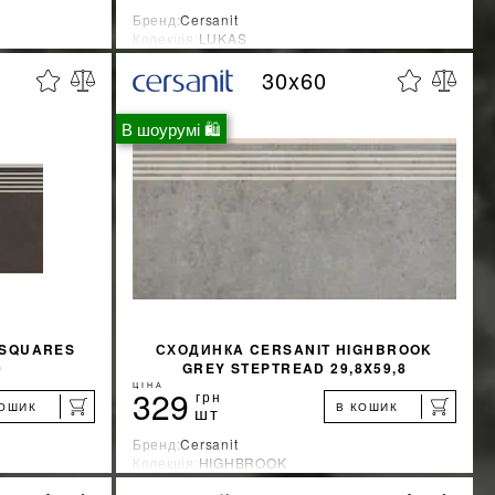
Бренд:
Cersanit
Колекція:
LUKAS
Країна-виробник:
Украина
30x60
%
%
ЖКУ
ДІЗНАТИСЯ ЗНИЖКУ
В шоурумі 🛍
КУПИТИ
 SQUARES
СХОДИНКA CERSANIT HIGHBROOK
0
GREY STEPTREAD 29,8X59,8
ЦІНА
329
грн
КОШИК
В КОШИК
шт
Бренд:
Cersanit
Колекція:
HIGHBROOK
Країна-виробник:
Украина