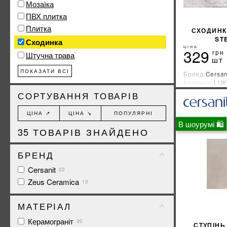
Мозаїка
ПВХ плитка
Плитка
СХОДИНК
ST
Сходинка
ЦІНА
329
грн
Штучна трава
шт
ПОКАЗАТИ ВСІ
Бренд:
Cersan
Колекція:
LUK
Країна-вироб
СОРТУВАННЯ ТОВАРІВ
ЦІНА ↗
ЦІНА ↘
ПОПУЛЯРНІ
В шоурумі 🛍
35
ТОВАРІВ ЗНАЙДЕНО
БРЕНД
Cersanit
22
Zeus Ceramica
13
МАТЕРІАЛ
Керамограніт
30
СТУПІНЬ