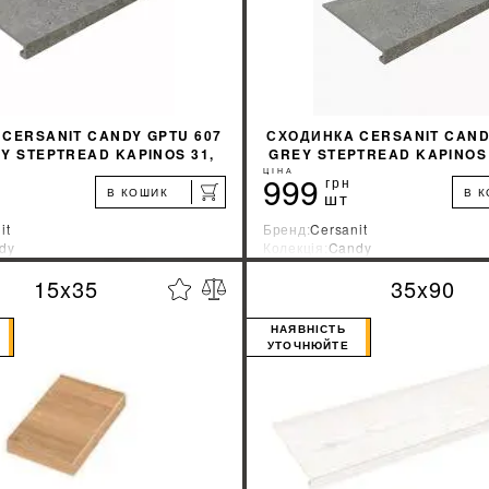
CERSANIT CANDY GPTU 607
СХОДИНКA CERSANIT CAND
EY STEPTREAD KAPINOS 31,
GREY STEPTREAD KAPINOS 3
8X59, 8
ЦІНА
999
грн
В КОШИК
В 
шт
it
Бренд:
Cersanit
dy
Колекція:
Candy
ник:
Украина
Країна-виробник:
Украина
15x35
35x90
%
ДІЗНАТИСЯ ЗНИЖКУ
ДІЗНАТИСЯ ЗНИ
НАЯВНІСТЬ
УТОЧНЮЙТЕ
КУПИТИ
КУПИТИ