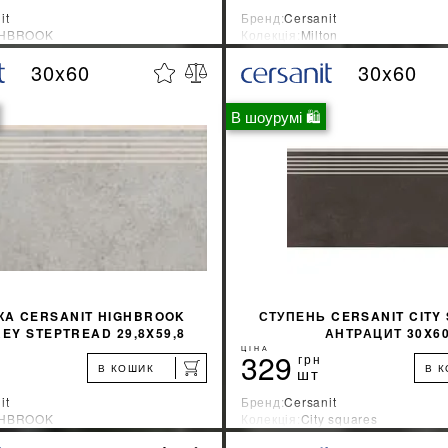
it
Бренд:
Cersanit
GHBROOK
Колекція:
Milton
ник:
Украина
Країна-виробник:
Украина
30x60
30x60
%
ДІЗНАТИСЯ ЗНИЖКУ
ДІЗНАТИСЯ ЗНИ
В шоурумі 🛍
КУПИТИ
КУПИТИ
КA CERSANIT HIGHBROOK
СТУПЕНЬ CERSANIT CITY
REY STEPTREAD 29,8X59,8
АНТРАЦИТ 30X6
ЦІНА
329
грн
В КОШИК
В 
шт
it
Бренд:
Cersanit
GHBROOK
Колекція:
City squares
ник:
Украина
Країна-виробник:
Украина