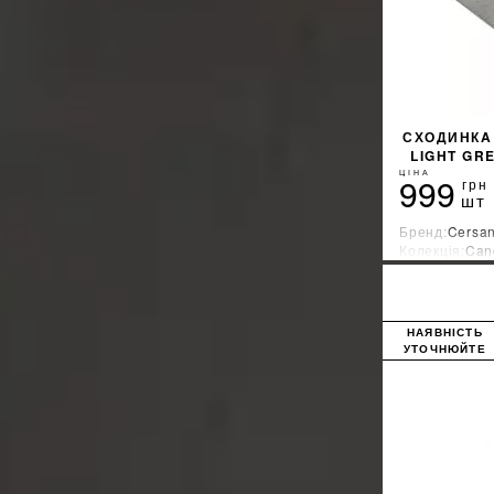
СХОДИНКA 
LIGHT GR
ЦІНА
999
грн
шт
Бренд:
Cersan
Колекція:
Can
Країна-вироб
НАЯВНІСТЬ
УТОЧНЮЙТЕ