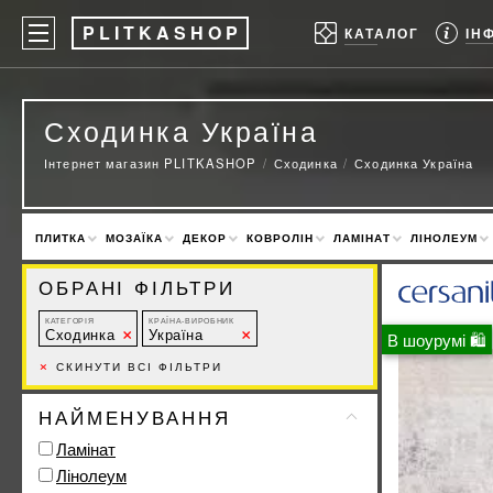
P
LITKASHOP
ІН
КАТАЛОГ
Сходинка Україна
Інтернет магазин PLITKASHOP
Сходинка
Сходинка Україна
ПЛИТКА
МОЗАЇКА
ДЕКОР
КОВРОЛІН
ЛАМІНАТ
ЛІНОЛЕУМ
ОБРАНІ ФІЛЬТРИ
КАТЕГОРІЯ
КРАЇНА-ВИРОБНИК
Сходинка
Україна
В шоурумі 🛍
×
СКИНУТИ ВСІ ФІЛЬТРИ
НАЙМЕНУВАННЯ
Ламінат
Лінолеум