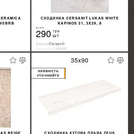
CERAMICA
СХОДИНКA CERSANIT LUKAS WHITE
RV0BRB
KAPINOS 31, 3X29, 8
ЦІНА
290
грн
шт
Бренд:
Cersanit
Колекція:
LUKAS
Країна-виробник:
Украина
35x90
%
%
ЖКУ
ДІЗНАТИСЯ ЗНИЖКУ
НАЯВНІСТЬ
УТОЧНЮЙТЕ
AS BEIGE
СХОДИНКА КУТОВА ПРАВА ZEUS