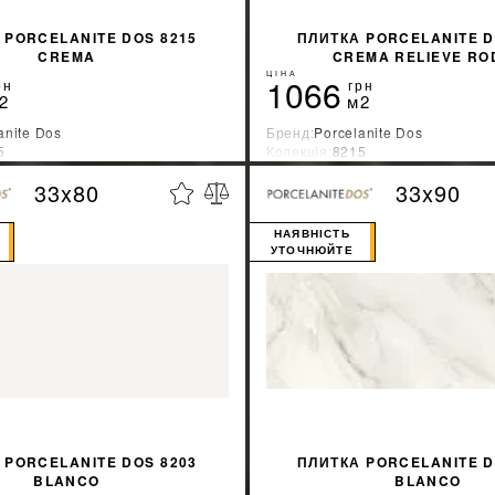
 PORCELANITE DOS 8215
ПЛИТКА PORCELANITE D
CREMA
CREMA RELIEVE RO
ЦІНА
1066
рн
грн
2
м2
anite Dos
Бренд:
Porcelanite Dos
5
Колекція:
8215
ник:
Испания
Країна-виробник:
Испания
33x80
33x90
%
ДІЗНАТИСЯ ЗНИЖКУ
ДІЗНАТИСЯ ЗНИ
НАЯВНІСТЬ
УТОЧНЮЙТЕ
 PORCELANITE DOS 8203
ПЛИТКА PORCELANITE D
BLANCO
BLANCO