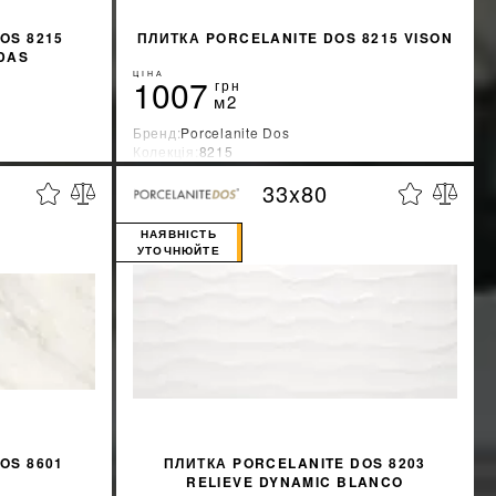
OS 8215
ПЛИТКА PORCELANITE DOS 8215 VISON
DAS
ЦІНА
1007
грн
м2
Бренд:
Porcelanite Dos
Колекція:
8215
Країна-виробник:
Испания
33x80
%
%
ЖКУ
ДІЗНАТИСЯ ЗНИЖКУ
НАЯВНІСТЬ
УТОЧНЮЙТЕ
OS 8601
ПЛИТКА PORCELANITE DOS 8203
RELIEVE DYNAMIC BLANCO