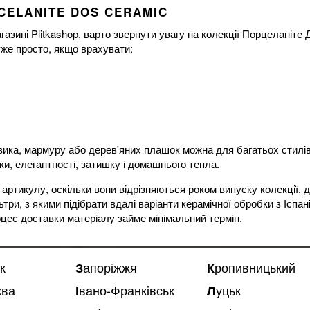
CELANITE DOS CERAMIC
газині Plitkashop, варто звернути увагу на колекції Порцеланіте
дуже просто, якщо врахувати:
овика, мармуру або дерев'яних плашок можна для багатьох стилів
и, елегантності, затишку і домашнього тепла.
 артикулу, оскільки вони відрізняються роком випуску колекції,
три, з якими підібрати вдалі варіанти керамічної обробки з Іспа
роцес доставки матеріалу займе мінімальний термін.
к
Запоріжжя
Кропивницький
ква
Івано-Франківськ
Луцьк