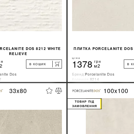
RCELANITE DOS 8212 WHITE
ПЛИТКА PORCELANITE DOS
RELIEVE
ЦІНА
1378
рн
грн
В КОШИК
В 
2
м2
anite Dos
Бренд:
Porcelanite Dos
2
Колекція:
8214
ник:
Испания
Країна-виробник:
Испания
33x80
100x100
%
ДІЗНАТИСЯ ЗНИЖКУ
ДІЗНАТИСЯ ЗНИ
ТОВАР ПІД
ЗАМОВЛЕННЯ
КУПИТИ
КУПИТИ