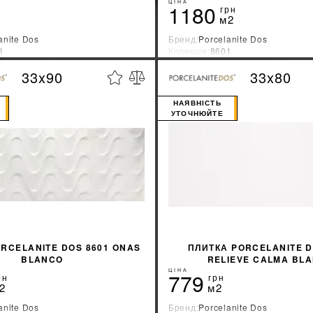
ЦІНА
1180
грн
м2
anite Dos
Бренд:
Porcelanite Dos
3
Колекція:
8601
ник:
Испания
Країна-виробник:
Испания
33x90
33x80
%
ДІЗНАТИСЯ ЗНИЖКУ
ДІЗНАТИСЯ ЗНИ
НАЯВНІСТЬ
УТОЧНЮЙТЕ
RCELANITE DOS 8601 ONAS
ПЛИТКА PORCELANITE D
BLANCO
RELIEVE CALMA BL
ЦІНА
779
рн
грн
2
м2
anite Dos
Бренд:
Porcelanite Dos