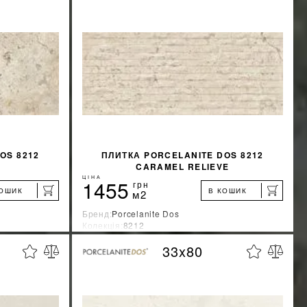
OS 8212
ПЛИТКА PORCELANITE DOS 8212
CARAMEL RELIEVE
ЦІНА
1455
грн
КОШИК
В КОШИК
м2
Бренд:
Porcelanite Dos
Колекція:
8212
Країна-виробник:
Испания
33x80
%
%
ЖКУ
ДІЗНАТИСЯ ЗНИЖКУ
КУПИТИ