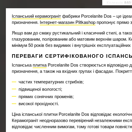
Колекція:
860
MAINZU
148
Країна-вироб
MARAZZI
898
Іспанський керамограніт
фабрики Porcelanite Dos – це іде
MEGAGRES
163
призначення.
Інтернет-магазин Plitkashop
пропонує прямо з
Mirage Ceramica
18
MONOPOLE
Якщо вам до смаку рустикальний і класичний стилі, а тако
49
глазурованим, полірованим або матовим верхнім шаром. Кер
Navarti
5
мінімум 50 років без видимих і внутрішніх експлуатаційних 
Newker
32
NOVABELL
10
ПЕРЕВАГИ СЕРТИФІКОВАНОГО ІСПАНС
Nowa Gala
39
Іспанська
плитка
Porcelanite Dos створюється відповідно д
Opoczno
240
призначення, а також на вхідних групах і фасадах. Покрит
Oset
14
Pamesa Ceramica
частих температурних стрибків;
565
Paradyz
підвищеної вологості;
441
PERONDA
прямих сонячних променів;
44
Porcelanosa
3
високої прохідності.
PRISSMACER
55
Ціна іспанської плитки Porcelanite Dos відповідає екологічно
Provenza
21
Керамограніт неодноразово перевірений незалежними експе
Ragno
55
відповідає численним вимогам, тому готові товари повніст
Rako
938