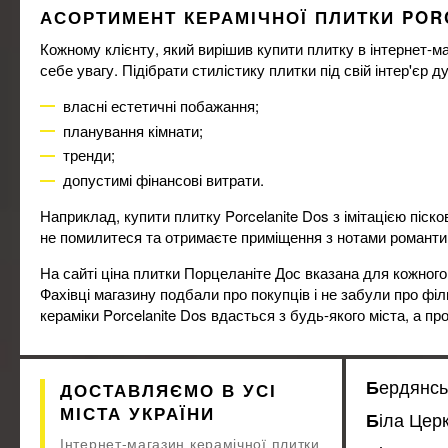
АСОРТИМЕНТ КЕРАМІЧНОЇ ПЛИТКИ POR
Raviraj
13
Realonda
11
Кожному клієнту, який вирішив купити плитку в інтернет-ма
Rocersa
себе увагу. Підібрати стилістику плитки під свій інтер'єр 
52
ROYAL MARBLE
30
власні естетичні побажання;
Saime
21
планування кімнати;
Saloni
11
тренди;
Stargres
151
допустимі фінансові витрати.
StileCeramic
8
STM CERAMICS
16
Наприклад, купити плитку Porcelanite Dos з імітацією піск
STN CERAMICA
не помилитеся та отримаєте приміщення з нотами романтик
38
TAU CERAMICA
133
На сайті ціна плитки Порцеланіте Дос вказана для кожного
Teo Ceramics
253
Фахівці магазину подбали про покупців і не забули про філь
TERMAL SERAMIK
36
кераміки Porcelanite Dos вдасться з будь-якого міста, а п
Undefasa
31
USAK SERAMIK
12
Velloza
4
Бердянсь
ДОСТАВЛЯЄМО В УСІ
Vitacer
5
МІСТА УКРАЇНИ
Біла Цер
Vivacer
6
Інтернет-магазин керамічної плитки