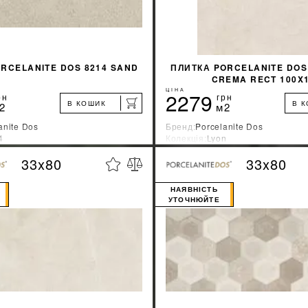
RCELANITE DOS 8214 SAND
ПЛИТКА PORCELANITE DOS
CREMA RECT 100X
ЦІНА
2279
рн
грн
В КОШИК
В 
2
м2
anite Dos
Бренд:
Porcelanite Dos
4
Колекція:
Lyon
ник:
Испания
Країна-виробник:
Испания
33x80
33x80
%
ДІЗНАТИСЯ ЗНИЖКУ
ДІЗНАТИСЯ ЗНИ
НАЯВНІСТЬ
УТОЧНЮЙТЕ
КУПИТИ
КУПИТИ