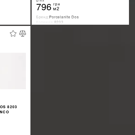
ЦІНА
796
грн
м2
Бренд:
Porcelanite Dos
Колекція:
8203
Країна-виробник:
Испания
%
%
ЖКУ
ДІЗНАТИСЯ ЗНИЖКУ
OS 8203
ANCO