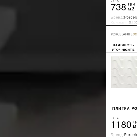
GRANISER
10
ЦІНА
738
грн
м2
IBERO
8
iKeramix
1
Бренд:
Porcel
Колекція:
820
IMOLA
34
Країна-вироб
Inter Gres
313
Intercerama
1
Itaca
НАЯВНІСТЬ
20
УТОЧНЮЙТЕ
ITALGRANITI
8
ITALICA
164
ITT CERAMIC
6
Kale
33
Keraben
12
KERATILE
20
KEROS
33
Kutahya Seramik
120
ПЛИТКА PO
LA FAENZA
9
La Platera
17
ЦІНА
1180
г
м
Laminam
128
Levanta
11
Бренд:
Porcel