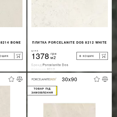
 8214 BONE
ПЛИТКА PORCELANITE DOS 8212 WHITE
ЦІНА
1378
грн
КОШИК
В КОШИК
м2
Бренд:
Porcelanite Dos
Колекція:
8212
Країна-виробник:
Испания
30x90
%
%
ЖКУ
ДІЗНАТИСЯ ЗНИЖКУ
ТОВАР ПІД
ЗАМОВЛЕННЯ
КУПИТИ