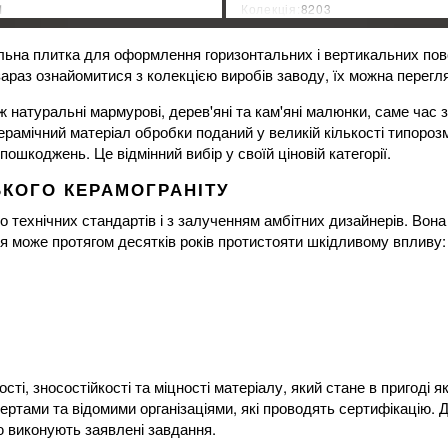
1
Колекція:
8203
ник:
Испания
Країна-виробник:
Испания
альна плитка для оформлення горизонтальних і вертикальних пов
%
ДІЗНАТИСЯ ЗНИЖКУ
ДІЗНАТИСЯ ЗНИ
араз ознайомитися з колекцією виробів заводу, їх можна перегл
ж натуральні мармурові, дерев'яні та кам'яні малюнки, саме час 
амічний матеріал обробки поданий у великій кількості типорозмі
пошкоджень. Це відмінний вибір у своїй ціновій категорії.
ЬКОГО КЕРАМОГРАНІТУ
о технічних стандартів і з залученням амбітних дизайнерів. Вон
тя може протягом десятків років протистояти шкідливому впливу:
сті, зносостійкості та міцності матеріалу, який стане в пригоді як
ртами та відомими організаціями, які проводять сертифікацію. 
ю виконують заявлені завдання.