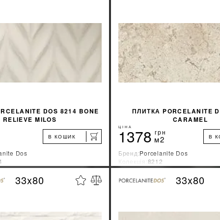
RCELANITE DOS 8214 BONE
ПЛИТКА PORCELANITE D
RELIEVE MILOS
CARAMEL
ЦІНА
1378
грн
В КОШИК
В 
м2
anite Dos
Бренд:
Porcelanite Dos
4
Колекція:
8212
ник:
Испания
Країна-виробник:
Испания
33x80
33x80
%
ДІЗНАТИСЯ ЗНИЖКУ
ДІЗНАТИСЯ ЗНИ
КУПИТИ
КУПИТИ