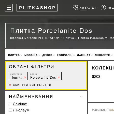
P
LITKASHOP
ІН
КАТАЛОГ
Плитка Porcelanite Dos
Інтернет магазин PLITKASHOP
Плитка
Плитка Porcelanite Do
ПЛИТКА
МОЗАЇКА
ДЕКОР
КОВРОЛІН
ЛАМІНАТ
ЛІНОЛЕУМ
ОБРАНІ ФІЛЬТРИ
КОЛЕКЦІ
КАТЕГОРІЯ
БРЕНД
8203
Плитка
Porcelanite Dos
×
СКИНУТИ ВСІ ФІЛЬТРИ
НАЙМЕНУВАННЯ
Ламінат
Лінолеум