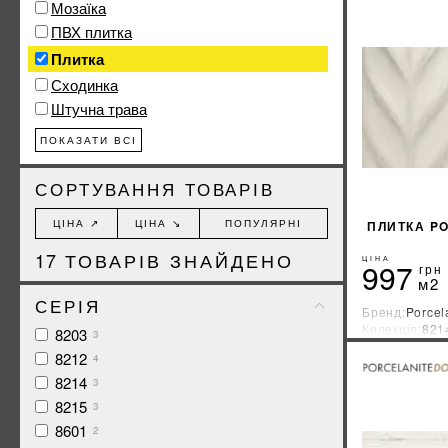
Мозаїка
ПВХ плитка
Плитка
Сходинка
Штучна трава
ПОКАЗАТИ ВСІ
СОРТУВАННЯ ТОВАРІВ
ЦІНА ↗
ЦІНА ↘
ПОПУЛЯРНІ
ПЛИТКА PO
17
ТОВАРІВ ЗНАЙДЕНО
ЦІНА
997
грн
м2
СЕРІЯ
Бренд:
Porcel
Колекція:
821
8203
3
Країна-вироб
8212
4
8214
3
8215
3
8601
2