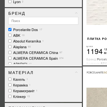
Lyon
2
БРЕНД
Porcelanite Dos
17
ABK
10
ПЛИТКА PO
Absolut Keramika
1
Alaplana
65
ЦІНА
1194
г
м
ALMERA CERAMICA China
97
ALMERA CERAMICA Spain
374
Бренд:
Porcel
Колекція:
821
APARICI
17
Країна-вироб
APE Ceramica
157
МАТЕРІАЛ
ARCANA CERAMICA
14
Кахель
1
Argenta Ceramica
73
Кераміка
1
Arklam
2
Керамограніт
1
ATEM
20
Клінкер
15
Atlas Concorde
106
Atrium
72