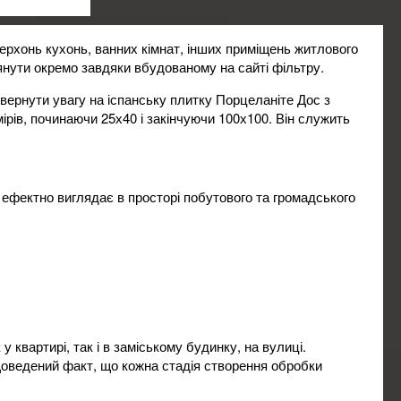
ерхонь кухонь, ванних кімнат, інших приміщень житлового
%
ЖКУ
янути окремо завдяки вбудованому на сайті фільтру.
звернути увагу на іспанську плитку Порцеланіте Дос з
рів, починаючи 25х40 і закінчуючи 100х100. Він служить
а ефектно виглядає в просторі побутового та громадського
 у квартирі, так і в заміському будинку, на вулиці.
Доведений факт, що кожна стадія створення обробки