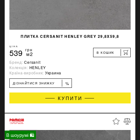
ПЛИТКА CERSANIT HENLEY GREY 29,8X59,8
ЦІНА
539
грн
В КОШИК
м2
Бренд:
Cersanit
Колекція:
HENLEY
Країна-виробник:
Украина
%
ДІЗНАЙТИСЯ ЗНИЖКУ
КУПИТИ
В шоурумі 🛍