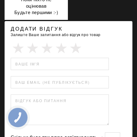
оцінював
Будьте першими :-)
ДОДАТИ ВІДГУК
Залиште Ваше запитання або відгук про товар
ВАШЕ ІМ'Я
ВАШ EMAIL (НЕ ПУБЛІКУЄТЬСЯ)
ВІДГУК АБО ПИТАННЯ
Скільки буде три плюc дев'ятнадцять →