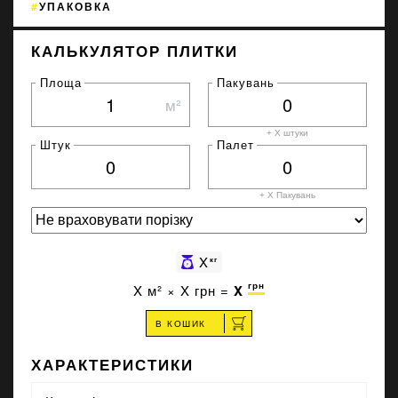
УПАКОВКА
КАЛЬКУЛЯТОР ПЛИТКИ
Площа
Пакувань
м²
+ X штуки
Штук
Палет
+ X
Пакувань
X
кг
грн
X
м² ×
X
грн =
X
В КОШИК
ХАРАКТЕРИСТИКИ