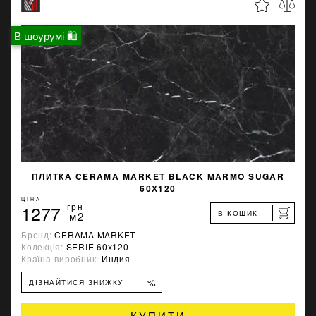
В шоурумі 🛍
ПЛИТКА CERAMA MARKET BLACK MARMO SUGAR
60Х120
ЦІНА
1277
грн
В КОШИК
м2
Бренд:
CERAMA MARKET
Колекція:
SERIE 60х120
Країна-виробник:
Индия
%
ДІЗНАЙТИСЯ ЗНИЖКУ
КУПИТИ