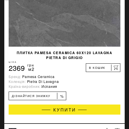
ПЛИТКА PAMESA CERAMICA 60X120 LAVAGNA
PIETRA DI GRIGIO
ЦІНА
2369
грн
В КОШИК
м2
Бренд:
Pamesa Ceramica
Колекція:
Pietra Di Lavagna
Країна-виробник:
Испания
%
ДІЗНАЙТИСЯ ЗНИЖКУ
КУПИТИ