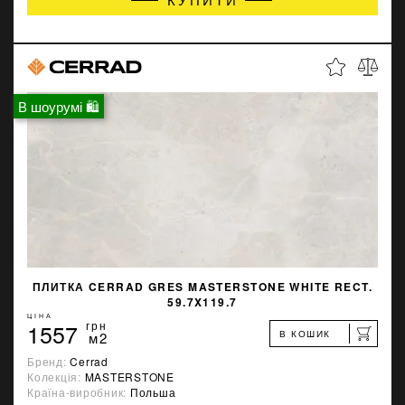
В шоурумі 🛍
ПЛИТКА CERRAD GRES MASTERSTONE WHITE RECT.
59.7X119.7
ЦІНА
1557
грн
В КОШИК
м2
Бренд:
Cerrad
Колекція:
MASTERSTONE
Країна-виробник:
Польша