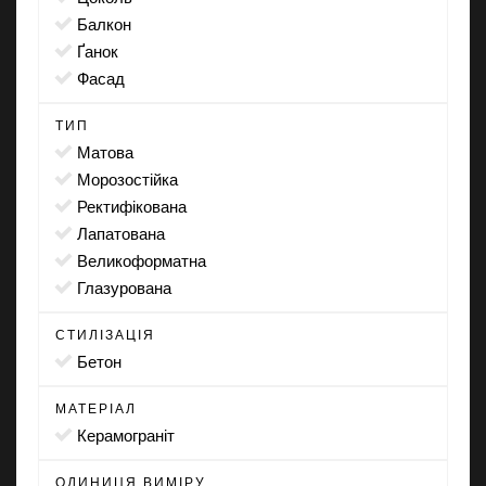
балкон
ґанок
фасад
ТИП
матова
морозостійка
ректифікована
лапатована
великоформатна
глазурована
СТИЛІЗАЦІЯ
бетон
МАТЕРІАЛ
Керамограніт
ОДИНИЦЯ ВИМІРУ