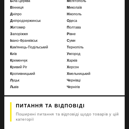
Біла Церква
Мелітополь
Вінниця
Миколаїв
Дніпро
Нікополь
Дніпродзержинськ
Одеса
Житомир
Полтава
Запоріжжя
Рівне
Івано-Франківськ
Суми
Кам'янець-Подільський
Тернопіль
Київ
Ужгород
Кременчук
Харків
Кривий Ріг
Херсон
Кропивницький
Хмельницький
Луцьк
Чернівці
Львів
Чернігів
ПИТАННЯ ТА ВІДПОВІДІ
Поширені питання та відповіді щодо товарів у цій
категорії