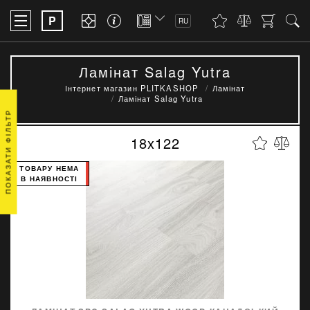
P
RU
Ламінат Salag Yutra
Інтернет магазин PLITKASHOP
Ламінат
Ламінат Salag Yutra
ПОКАЗАТИ ФІЛЬТР
18x122
ТОВАРУ НЕМА
В НАЯВНОСТІ