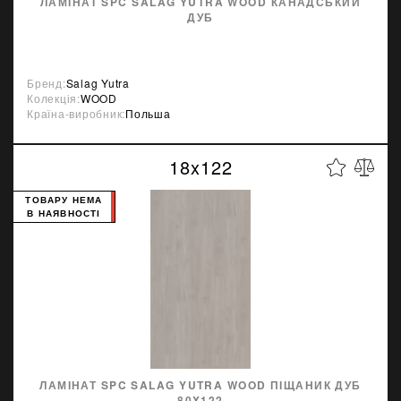
ЛАМІНАТ SPC SALAG YUTRA WOOD КАНАДСЬКИЙ
ДУБ
Бренд:
Salag Yutra
Колекція:
WOOD
Країна-виробник:
Польша
18x122
ТОВАРУ НЕМА
В НАЯВНОСТІ
ЛАМІНАТ SPC SALAG YUTRA WOOD ПІЩАНИК ДУБ
80X122