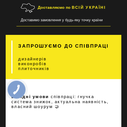
Доставляємо по
ВСІЙ УКРАЇНІ
Доставимо замовлення у будь-яку точку країни
ЗАПРОШУЄМО ДО СПІВПРАЦІ
дизайнерів
виконробів
плиточників
Вигідні умови
співпраці: гнучка
система знижок, актуальна наявність,
власний шоурум 🤝