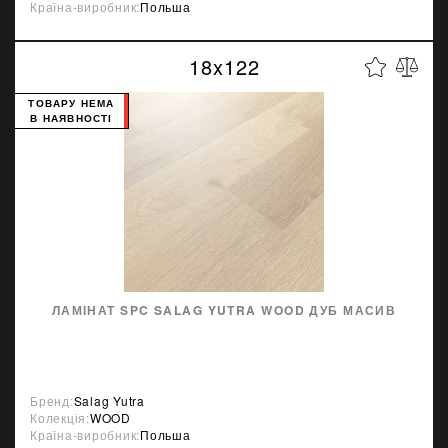
Країна-виробник:
Польша
18x122
ТОВАРУ НЕМА
В НАЯВНОСТІ
ЛАМІНАТ SPC SALAG YUTRA WOOD ДУБ МАСИВ
Бренд:
Salag Yutra
Колекція:
WOOD
Країна-виробник:
Польша