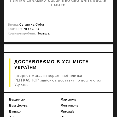
ПЛИТКА CERAMIKA COLOR NEO GEO WHITE SUGAR
LAPATO
Бренд:
Ceramika Color
Колекція:
NEO GEO
Країна-виробник:
Польша
ДОСТАВЛЯЄМО В УСІ МІСТА
УКРАЇНИ
Інтернет-магазин керамічної плитки
PLITKASHOP здійснює доставку по всіх містах
України
Бердянськ
Маріуполь
Біла Церква
Мелітополь
Вінниця
Миколаїв