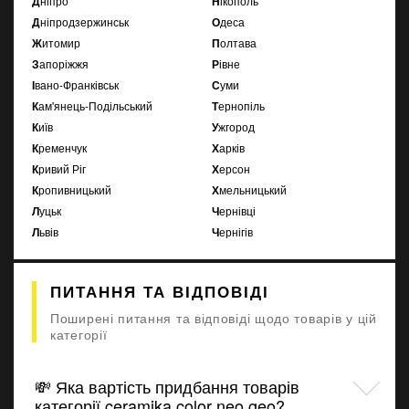
Дніпро
Нікополь
Дніпродзержинськ
Одеса
Житомир
Полтава
Запоріжжя
Рівне
Івано-Франківськ
Суми
Кам'янець-Подільський
Тернопіль
Київ
Ужгород
Кременчук
Харків
Кривий Ріг
Херсон
Кропивницький
Хмельницький
Луцьк
Чернівці
Львів
Чернігів
ПИТАННЯ ТА ВІДПОВІДІ
Поширені питання та відповіді щодо товарів у цій
категорії
💸 Яка вартість придбання товарів
категорії ceramika color neo geo?