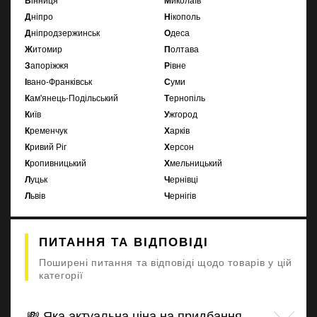
Дніпро
Нікополь
Дніпродзержинськ
Одеса
Житомир
Полтава
Запоріжжя
Рівне
Івано-Франківськ
Суми
Кам'янець-Подільський
Тернопіль
Київ
Ужгород
Кременчук
Харків
Кривий Ріг
Херсон
Кропивницький
Хмельницький
Луцьк
Чернівці
Львів
Чернігів
ПИТАННЯ ТА ВІДПОВІДІ
Поширені питання та відповіді щодо товарів у цій
категорії
💸 Яка актуальна ціна на придбання