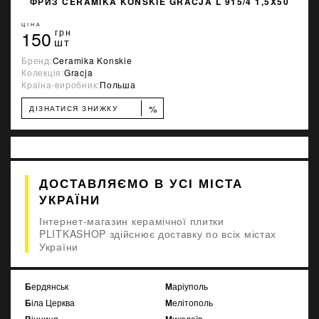
ФРИЗ CERAMIKA KONSKIE GRACJA L 915/4 1,5X50
ЦІНА
150
грн
шт
Бренд:
Ceramika Konskie
Колекція:
Gracja
Країна-виробник:
Польша
%
ДІЗНАТИСЯ ЗНИЖКУ
ДОСТАВЛЯЄМО В УСІ МІСТА
УКРАЇНИ
Інтернет-магазин керамічної плитки
PLITKASHOP здійснює доставку по всіх містах
України
Бердянськ
Маріуполь
Біла Церква
Мелітополь
Вінниця
Миколаїв