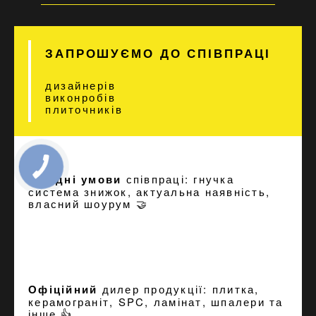
ЗАПРОШУЄМО ДО СПІВПРАЦІ
дизайнерів
виконробів
плиточників
Вигідні умови
співпраці: гнучка
система знижок, актуальна наявність,
власний шоурум 🤝
Офіційний
дилер продукції: плитка,
керамограніт, SPC, ламінат, шпалери та
інше 👍