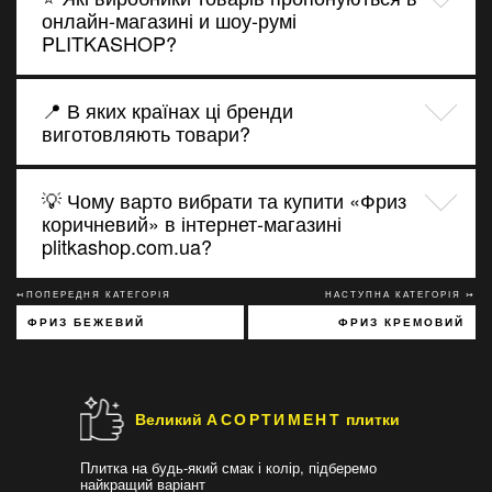
онлайн-магазині и шоу-румі
PLITKASHOP?
📍 В яких країнах ці бренди
виготовляють товари?
💡 Чому варто вибрати та купити «Фриз
коричневий» в інтернет-магазині
plitkashop.com.ua?
↢ПОПЕРЕДНЯ КАТЕГОРІЯ
НАСТУПНА КАТЕГОРІЯ ↣
ФРИЗ БЕЖЕВИЙ
ФРИЗ КРЕМОВИЙ
Великий
АСОРТИМЕНТ
плитки
Плитка на будь-який смак і колір, підберемо
найкращий варіант