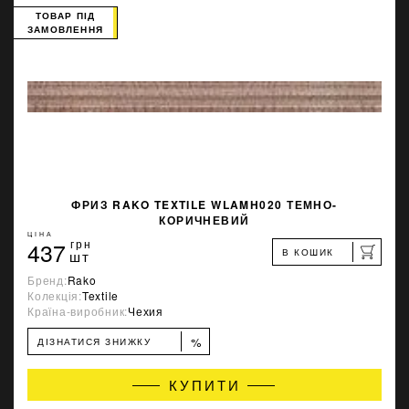
ТОВАР ПІД
ЗАМОВЛЕННЯ
ФРИЗ RAKO TEXTILE WLAMH020 ТЕМНО-
КОРИЧНЕВИЙ
ЦІНА
437
грн
В КОШИК
шт
Бренд:
Rako
Колекція:
Textile
Країна-виробник:
Чехия
%
ДІЗНАТИСЯ ЗНИЖКУ
КУПИТИ