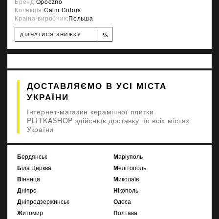
Бренд:
Opoczno
Колекція:
Calm Colors
Країна-виробник:
Польша
%
ДІЗНАТИСЯ ЗНИЖКУ
ДОСТАВЛЯЄМО В УСІ МІСТА
УКРАЇНИ
Інтернет-магазин керамічної плитки
PLITKASHOP здійснює доставку по всіх містах
України
Бердянськ
Маріуполь
Біла Церква
Мелітополь
Вінниця
Миколаїв
Дніпро
Нікополь
Дніпродзержинськ
Одеса
Житомир
Полтава