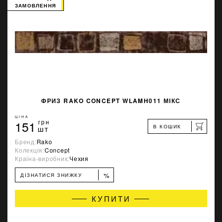
ЗАМОВЛЕННЯ
ФРИЗ RAKO CONCEPT WLAMH011 МІКС
ЦІНА
151
грн
В КОШИК
шт
Бренд:
Rako
Колекція:
Concept
Країна-виробник:
Чехия
%
ДІЗНАТИСЯ ЗНИЖКУ
КУПИТИ