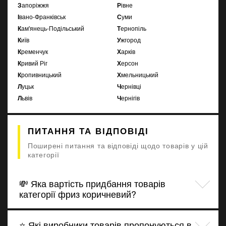
Запоріжжя
Рівне
Івано-Франківськ
Суми
Кам'янець-Подільський
Тернопіль
Київ
Ужгород
Кременчук
Харків
Кривий Ріг
Херсон
Кропивницький
Хмельницький
Луцьк
Чернівці
Львів
Чернігів
ПИТАННЯ ТА ВІДПОВІДІ
Поширені питання та відповіді щодо товарів у цій
категорії
💸 Яка вартість придбання товарів
категорії фриз коричневий?
⭐ Які виробники товарів пропонуються в