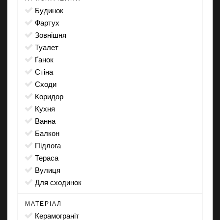
будинок
фартух
зовнішня
туалет
ґанок
стіна
сходи
коридор
кухня
ванна
балкон
підлога
тераса
вулиця
для сходинок
МАТЕРІАЛ
Керамограніт