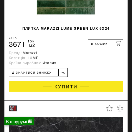
ПЛИТКА MARAZZI LUME GREEN LUX 6X24
ЦІНА
3671
грн
В КОШИК
м2
Бренд:
Marazzi
Колекція:
LUME
Країна-виробник:
Италия
%
ДІЗНАЙТИСЯ ЗНИЖКУ
КУПИТИ
В шоурумі 🛍