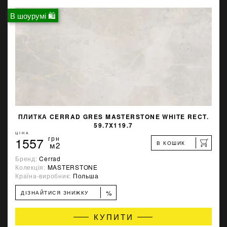
В шоурумі 🛍
ПЛИТКА CERRAD GRES MASTERSTONE WHITE RECT.
59.7X119.7
ЦІНА
1557
грн
В КОШИК
м2
Бренд:
Cerrad
Колекція:
MASTERSTONE
Країна-виробник:
Польша
%
ДІЗНАЙТИСЯ ЗНИЖКУ
КУПИТИ