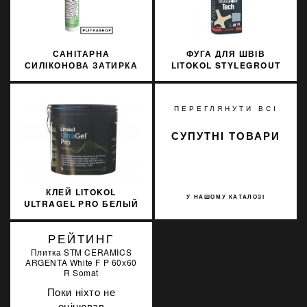
САНІТАРНА
ФУГА ДЛЯ ШВІВ
СИЛІКОНОВА ЗАТИРКА
LITOKOL STYLEGROUT
SOPRO SILICON 054
TECH SGTCHIVR20063 3
310МЛ
КГ IVORY 2 АЙВОРІ
ПЕРЕГЛЯНУТИ ВСІ
СУПУТНІ ТОВАРИ
КЛЕЙ LITOKOL
У НАШОМУ КАТАЛОЗІ
ULTRAGEL PRO БЕЛЫЙ
5 КГ D2TE
ULTGPROB0005
РЕЙТИНГ
Плитка STM CERAMICS
ARGENTA White F P 60x60
R Somat
Поки ніхто не
оцінював