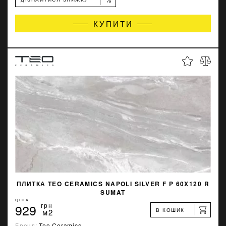
КУПИТИ
ПЛИТКА TEO CERAMICS NAPOLI SILVER F P 60X120 R
SUMAT
ЦІНА
929
грн
В КОШИК
м2
Бренд:
Teo Ceramics