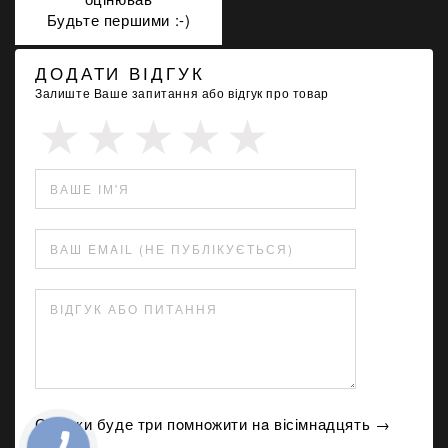
Будьте першими :-)
ДОДАТИ ВІДГУК
Залиште Ваше запитання або відгук про товар
ВАШЕ ІМ'Я
ВАШ EMAIL (НЕ ПУБЛІКУЄТЬСЯ)
ВІДГУК АБО ПИТАННЯ
Скільки буде три пoмнoжити нa вісімнадцять →