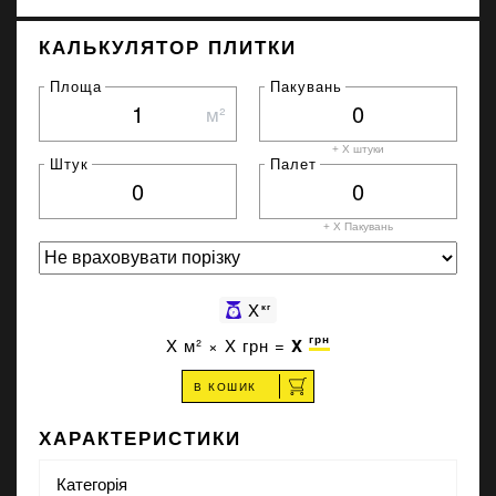
КАЛЬКУЛЯТОР ПЛИТКИ
Площа
Пакувань
м²
+ X штуки
Штук
Палет
+ X
Пакувань
X
кг
грн
X
м² ×
X
грн =
X
В КОШИК
ХАРАКТЕРИСТИКИ
Категорія