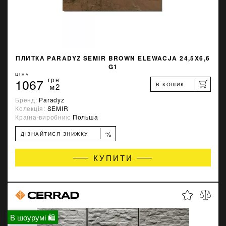
ПЛИТКА PARADYZ SEMIR BROWN ELEWACJA 24,5X6,6
G1
ЦІНА
1067
грн
В КОШИК
м2
Бренд:
Paradyz
Колекція:
SEMIR
Країна-виробник:
Польша
%
ДІЗНАЙТИСЯ ЗНИЖКУ
КУПИТИ
В шоурумі 🛍