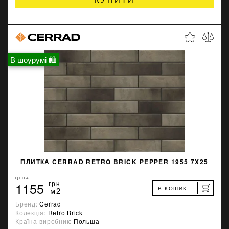
В шоурумі 🛍
ПЛИТКА CERRAD RETRO BRICK PEPPER 1955 7X25
ЦІНА
1155
грн
В КОШИК
м2
Бренд:
Cerrad
Колекція:
Retro Brick
Країна-виробник:
Польша