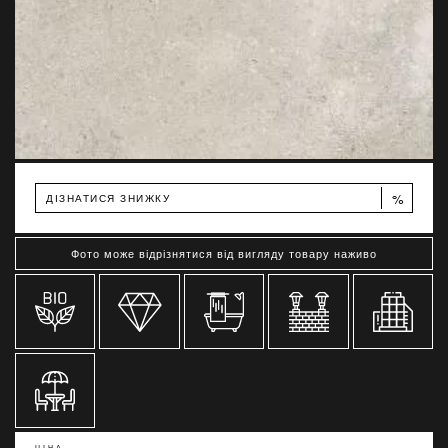
%
ДІЗНАТИСЯ ЗНИЖКУ
Фото може відрізнятися від вигляду товару наживо
ЦІНА