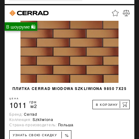
В шоуруме 🛍
ПЛИТКА CERRAD MIODOWA SZKLIWIONA 9850 7X25
ЦЕНА
1011
грн
В КОРЗИНУ
м2
Бренд:
Cerrad
Коллекция:
Szkliwiona
Страна-производитель:
Польша
%
УЗНАТЬ СВОЮ СКИДКУ