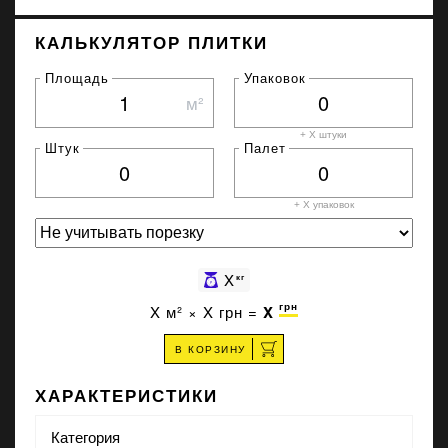
КАЛЬКУЛЯТОР ПЛИТКИ
Площадь
Упаковок
м²
+ X штуки
Штук
Палет
+ X
упаковок
X
кг
грн
X
м² ×
X
грн =
X
В КОРЗИНУ
ХАРАКТЕРИСТИКИ
Категория