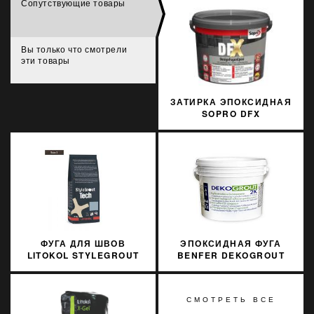
Сопутствующие товары
Вы только что смотрели
эти товары
ЗАТИРКА ЭПОКСИДНАЯ
SOPRO DFX
PIASKOWOSZARY 18 3
КГ
ФУГА ДЛЯ ШВОВ
ЭПОКСИДНАЯ ФУГА
LITOKOL STYLEGROUT
BENFER DEKOGROUT
TECH SGTCHBRW30063
EPOXY 00
3 КГ BROWN 3
TRANSLUCENT 3 КГ
КОРИЧНЕВЫЙ
СМОТРЕТЬ ВСЕ