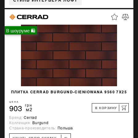
СТИЛЬ ИНТЕРЬЕРА ЛОФТ
В шоуруме 🛍
ПЛИТКА CERRAD BURGUND-CIENIOWANA 9560 7X25
ЦЕНА
903
грн
В КОРЗИНУ
м2
Бренд:
Cerrad
Коллекция:
Burgund
Страна-производитель:
Польша