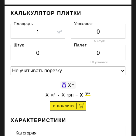
КАЛЬКУЛЯТОР ПЛИТКИ
Площадь
Упаковок
м²
+ X штуки
Штук
Палет
+ X
упаковок
X
кг
грн
X
м² ×
X
грн =
X
В КОРЗИНУ
ХАРАКТЕРИСТИКИ
Категория