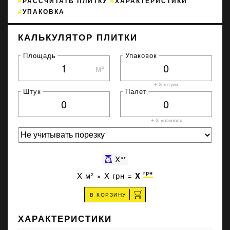
РАССЧИТАТЬ ПЛИТКУ
ХАРАКТЕРИСТИКИ
УПАКОВКА
КАЛЬКУЛЯТОР ПЛИТКИ
Площадь
Упаковок
м²
+ X штуки
Штук
Палет
+ X
упаковок
X
кг
грн
X
м² ×
X
грн =
X
В КОРЗИНУ
ХАРАКТЕРИСТИКИ