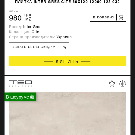
ПЛИТКА INTER GRES CITE 60X120 12060 128 032
ЦЕНА
980
грн
В КОРЗИНУ
м2
Бренд:
Inter Gres
Коллекция:
Cite
Страна-производитель:
Украина
%
УЗНАТЬ СВОЮ СКИДКУ
КУПИТЬ
В шоуруме 🛍