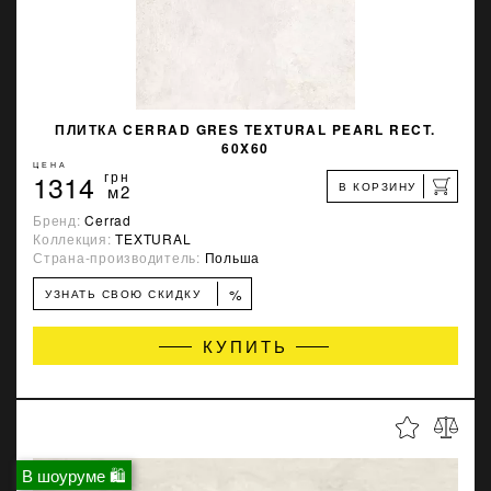
ПЛИТКА CERRAD GRES TEXTURAL PEARL RECT.
60X60
ЦЕНА
1314
грн
В КОРЗИНУ
м2
Бренд:
Cerrad
Коллекция:
TEXTURAL
Страна-производитель:
Польша
%
УЗНАТЬ СВОЮ СКИДКУ
КУПИТЬ
В шоуруме 🛍