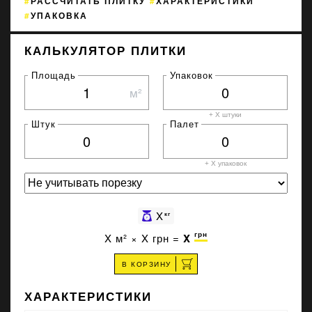
РАССЧИТАТЬ ПЛИТКУ
ХАРАКТЕРИСТИКИ
УПАКОВКА
КАЛЬКУЛЯТОР ПЛИТКИ
Площадь
Упаковок
м²
+ X штуки
Штук
Палет
+ X
упаковок
X
кг
грн
X
м² ×
X
грн =
X
В КОРЗИНУ
ХАРАКТЕРИСТИКИ