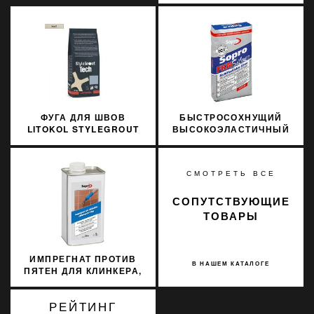
3 КГ BROWN 3
КОРИЧНЕВЫЙ
ФУГА ДЛЯ ШВОВ
БЫСТРОСОХНУЩИЙ
LITOKOL STYLEGROUT
ВЫСОКОЭЛАСТИЧНЫЙ
TECH SGTCHIVR20063 3
КЛЕЙ SOPRO FKM 600
КГ IVORY 2 АЙВОРИ
SILVER 15КГ
СМОТРЕТЬ ВСЕ
СОПУТСТВУЮЩИЕ
ТОВАРЫ
ИМПРЕГНАТ ПРОТИВ
В НАШЕМ КАТАЛОГЕ
ПЯТЕН ДЛЯ КЛИНКЕРА,
КАМНЯ,
КЕРАМОГРАНИТА,
РЕЙТИНГ
ИЗВЕСТНЯКА SOPRO FS