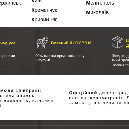
Київ
зержинськ
Мелітополь
Кременчук
Миколаїв
Кривий Ріг
Ш
над усе
Власний
ШОУРУМ
віреними
90% плитки представлено у
Швидко д
шоурумі
яким зру
перевізн
умови
співпраці:
Офіційний
дилер проду
истема знижок,
плитка, керамограніт, 
а наявність, власний
ламінат, шпалери та ін
