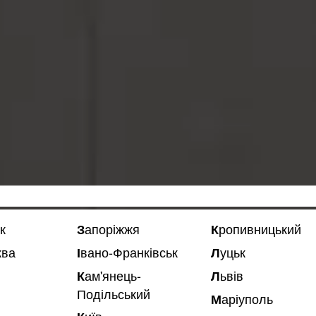
к
Запоріжжя
Кропивницький
ква
Івано-Франківськ
Луцьк
Львів
Кам'янець-
Подільський
Маріуполь