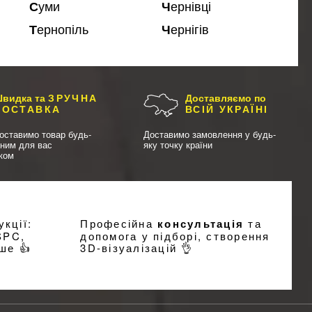
Суми
Чернівці
Тернопіль
Чернігів
видка та
ЗРУЧНА
Доставляємо по
ДОСТАВКА
ВСІЙ УКРАЇНІ
оставимо товар будь-
Доставимо замовлення у будь-
чним для вас
яку точку країни
иком
кції:
Професійна
консультація
та
SPC,
допомога у підборі, створення
ше 👍
3D-візуалізацій
👌