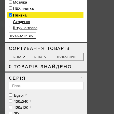
Мозаїка
ПВХ плитка
Плитка
Сходинка
Штучна трава
ПОКАЗАТИ ВСІ
СОРТУВАННЯ ТОВАРІВ
ЦІНА ↗
ЦІНА ↘
ПОПУЛЯРНІ
0
ТОВАРІВ ЗНАЙДЕНО
СЕРІЯ
Egzor
2
120x240
2
120х120
1
3D
1